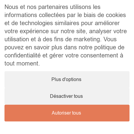
Nous et nos partenaires utilisons les
Accueil
informations collectées par le biais de cookies
Qui sommes-nous ?
et de technologies similaires pour améliorer
Les biens
votre expérience sur notre site, analyser votre
Les régions
utilisation et à des fins de marketing. Vous
Les démarches
pouvez en savoir plus dans notre politique de
Contact
confidentialité et gérer votre consentement à
tout moment.
Contact
Plus d'options
+32 495 52 54 96
contact@marimmospain.com
Désactiver tous
Autoriser tous
© 2025
Mentions
Cookies
Marimmospain
légales