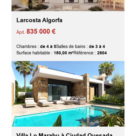
Larcosta Algorfa
835 000 €
Àpd.
de 4 à 5
de 3 à 4
Chambres :
Salles de bains :
180,00 m²
2604
Surface habitable :
Référence :
Villa Lo Marabu à Ciudad Quesada