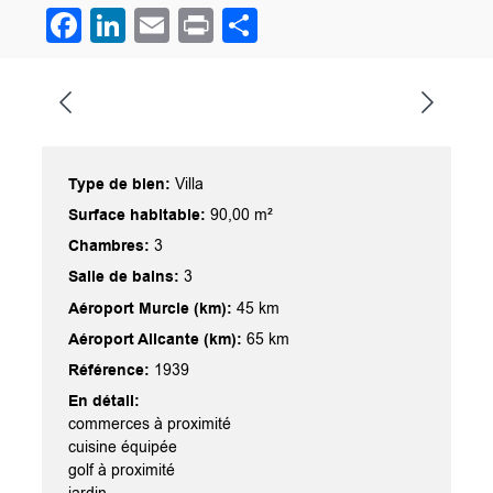
Facebook
LinkedIn
Email
Print
Partager
Type de bien:
Villa
Surface habitable:
90,00 m²
Chambres:
3
Salle de bains:
3
Aéroport Murcie (km):
45 km
Aéroport Alicante (km):
65 km
Référence:
1939
En détail:
commerces à proximité
cuisine équipée
golf à proximité