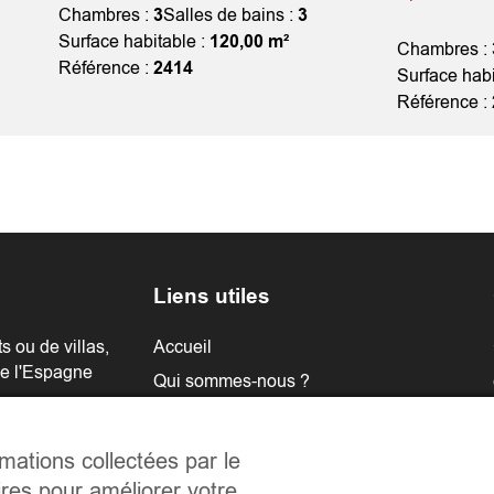
Chambres :
3
Salles de bains :
3
Surface habitable :
120,00 m²
Chambres :
Référence :
2414
Surface habi
Référence :
Liens utiles
 ou de villas,
Accueil
de l'Espagne
Qui sommes-nous ?
Les biens
Les régions
rmations collectées par le
Les démarches
ires pour améliorer votre