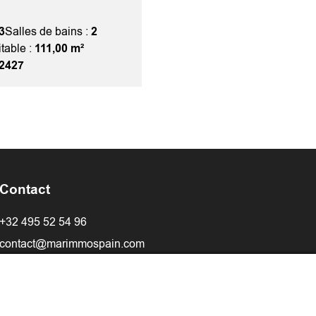
3
Salles de bains :
2
table :
111,00 m²
2427
Contact
+32 495 52 54 96
contact@marimmospain.com