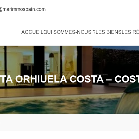
t@marimmospain.com
ACCUEIL
QUI SOMMES-NOUS ?
LES BIENS
LES R
RTA ORHIUELA COSTA – COS
a