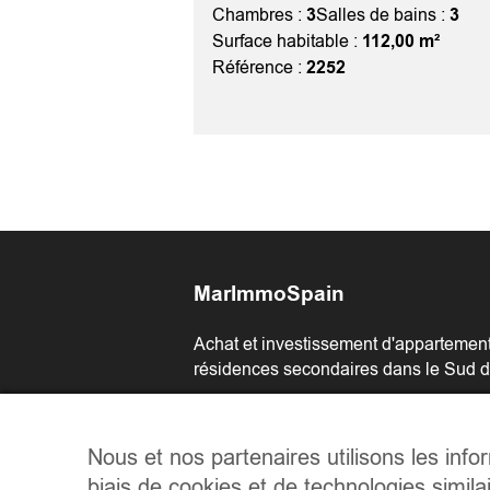
Chambres :
3
Salles de bains :
3
Surface habitable :
112,00 m²
Référence :
2252
MarImmoSpain
Achat et investissement d'appartements
résidences secondaires dans le Sud 
Nous et nos partenaires utilisons les info
biais de cookies et de technologies simila