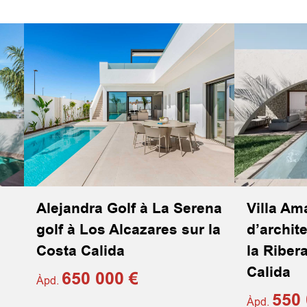
Alejandra Golf à La Serena
Villa Ama
golf à Los Alcazares sur la
d’archit
Costa Calida
la Riber
Calida
650 000 €
Àpd.
550 
Àpd.