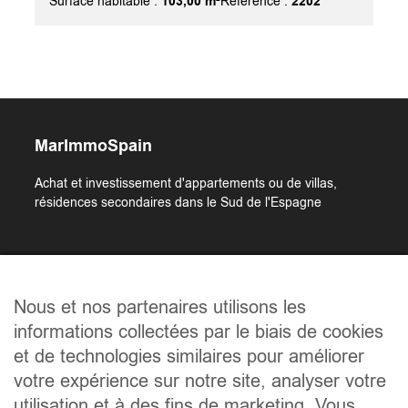
103,00 m²
2202
Surface habitable :
Référence :
MarImmoSpain
Achat et investissement d'appartements ou de villas,
résidences secondaires dans le Sud de l'Espagne
Liens utiles
Nous et nos partenaires utilisons les
Accueil
informations collectées par le biais de cookies
Qui sommes-nous ?
et de technologies similaires pour améliorer
Les biens
votre expérience sur notre site, analyser votre
Les régions
utilisation et à des fins de marketing. Vous