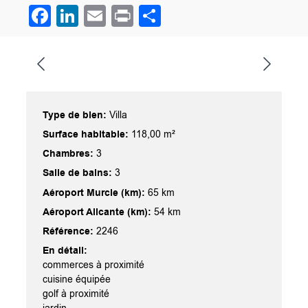
Facebook
LinkedIn
Email
Print
Partager
Type de bien:
Villa
Surface habitable:
118,00 m²
Chambres:
3
Salle de bains:
3
Aéroport Murcie (km):
65 km
Aéroport Alicante (km):
54 km
Référence:
2246
En détail:
commerces à proximité
cuisine équipée
golf à proximité