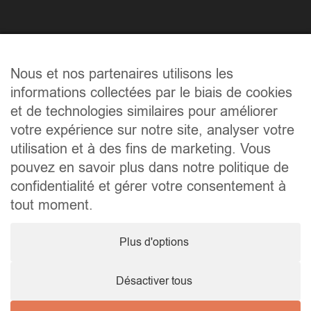
Liens utiles
Nous et nos partenaires utilisons les
Accueil
informations collectées par le biais de cookies
Qui sommes-nous ?
et de technologies similaires pour améliorer
Les biens
votre expérience sur notre site, analyser votre
Les régions
utilisation et à des fins de marketing. Vous
Les démarches
pouvez en savoir plus dans notre politique de
Contact
confidentialité et gérer votre consentement à
tout moment.
Contact
Plus d'options
+32 495 52 54 96
contact@marimmospain.com
Désactiver tous