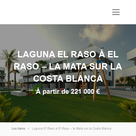
LAGUNA EL RASO À EL
RASO – LA MATA SUR LA
COSTA BLANCA
À partir de 221 000 €
Les biens
Laguna El Raso à El Raso – la Mata sur la Costa Blanca