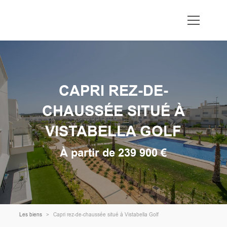
CAPRI REZ-DE-
CHAUSSÉE SITUÉ À
VISTABELLA GOLF
À partir de 239 900 €
Les biens
Capri rez-de-chaussée situé à Vistabella Golf