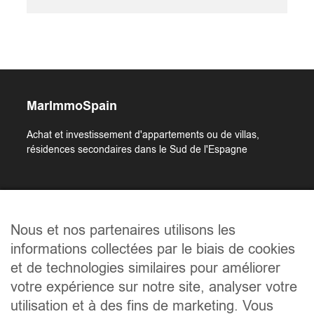
MarImmoSpain
Achat et investissement d'appartements ou de villas,
résidences secondaires dans le Sud de l'Espagne
Liens utiles
Nous et nos partenaires utilisons les
Accueil
informations collectées par le biais de cookies
Qui sommes-nous ?
et de technologies similaires pour améliorer
Les biens
votre expérience sur notre site, analyser votre
Les régions
utilisation et à des fins de marketing. Vous
Les démarches