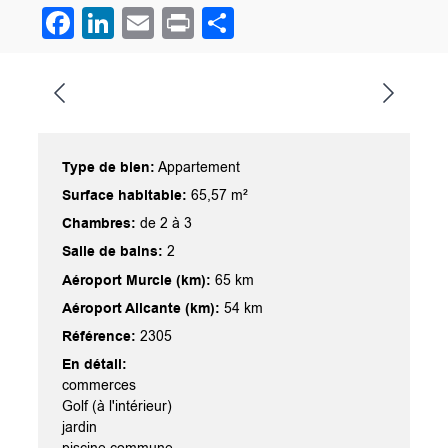
Facebook
LinkedIn
Email
Print
Partager
Type de bien:
Appartement
Surface habitable:
65,57 m²
Chambres:
de 2 à 3
Salle de bains:
2
Aéroport Murcie (km):
65 km
Aéroport Alicante (km):
54 km
Référence:
2305
En détail:
commerces
Golf (à l'intérieur)
jardin