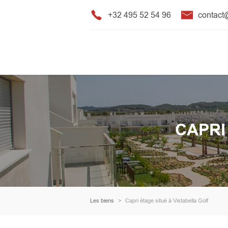
+32 495 52 54 96
contac
CAPRI
Les biens
Capri étage situé à Vistabella Golf