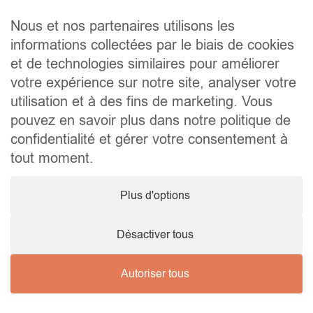
Liens utiles
Nous et nos partenaires utilisons les
Accueil
informations collectées par le biais de cookies
Qui sommes-nous ?
et de technologies similaires pour améliorer
Les biens
votre expérience sur notre site, analyser votre
Les régions
utilisation et à des fins de marketing. Vous
Les démarches
pouvez en savoir plus dans notre politique de
Contact
confidentialité et gérer votre consentement à
tout moment.
Contact
Plus d'options
+32 495 52 54 96
contact@marimmospain.com
Désactiver tous
Autoriser tous
© 2025
Mentions
Cookies
Marimmospain
légales