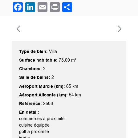
Facebook
LinkedIn
Email
Print
Partager
Type de bien:
Villa
Surface habitable:
73,00 m²
Chambres:
2
Salle de bains:
2
Aéroport Murcie (km):
65 km
Aéroport Alicante (km):
54 km
Référence:
2508
En détail:
commerces à proximité
cuisine équipée
golf à proximité