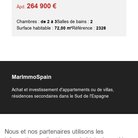
264 900 €
Àpd.
de 2 à 3
2
Chambres :
Salles de bains :
72,00 m²
2326
Surface habitable :
Référence :
MarImmoSpain
Achat et investissement d'appartements ou de villas,
résidences secondaires dans le Sud de l'Espagne
Liens utiles
Nous et nos partenaires utilisons les
Accueil