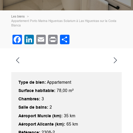
Les biens
Appartement Porto Marina Higuericas Solarium à Las Higuericas sur la Costa
Blanca
Facebook
LinkedIn
Email
Print
Partager
Type de bien:
Appartement
Surface habitable:
78,00 m²
Chambres:
3
Salle de bains:
2
Aéroport Murcie (km):
35 km
Aéroport Alicante (km):
65 km
Référence:
2308-2